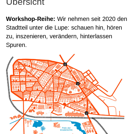
Übersicht
o
r
k
a
Workshop-Reihe:
Wir nehmen seit 2020 den
m
Stadtteil unter die Lupe: schauen hin, hören
zu, inszenieren, verändern, hinterlassen
Spuren.