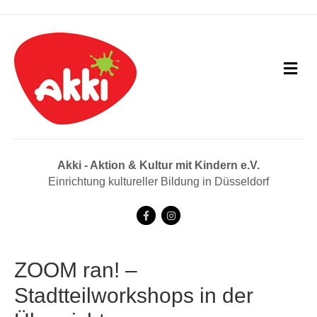
N
a
v
i
g
a
t
i
Akki - Aktion & Kultur mit Kindern e.V.
o
Einrichtung kultureller Bildung in Düsseldorf
n
F
I
a
n
c
s
ZOOM ran! –
e
t
Stadtteilworkshops in der
b
a
o
g