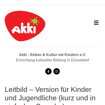
N
a
v
i
g
a
t
i
Akki - Aktion & Kultur mit Kindern e.V.
o
Einrichtung kultureller Bildung in Düsseldorf
n
F
I
a
n
c
s
Leitbild – Version für Kinder
e
t
und Jugendliche (kurz und in
b
a
o
g