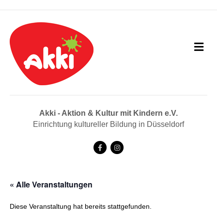
N
a
v
i
g
a
t
i
Akki - Aktion & Kultur mit Kindern e.V.
o
Einrichtung kultureller Bildung in Düsseldorf
n
F
I
a
n
c
s
« Alle Veranstaltungen
e
t
b
a
Diese Veranstaltung hat bereits stattgefunden.
o
g