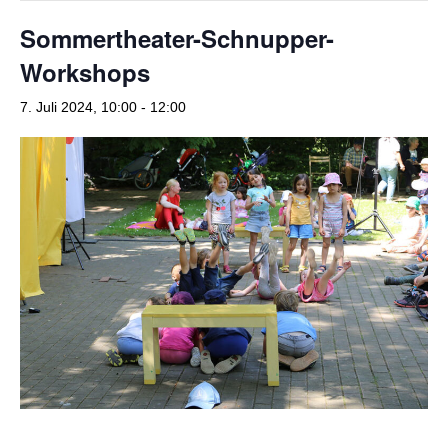
o
r
Sommertheater-Schnupper-
k
a
Workshops
m
7. Juli 2024, 10:00
-
12:00