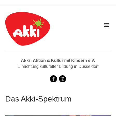
N
a
v
i
g
a
t
i
Akki - Aktion & Kultur mit Kindern e.V.
o
Einrichtung kultureller Bildung in Düsseldorf
n
F
I
a
n
c
s
Das Akki-Spektrum
e
t
b
a
o
g