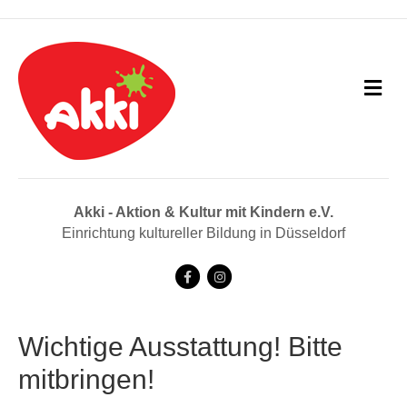
N
a
v
i
g
a
t
i
Akki - Aktion & Kultur mit Kindern e.V.
o
Einrichtung kultureller Bildung in Düsseldorf
n
F
I
a
n
c
s
Wichtige Ausstattung! Bitte
e
t
mitbringen!
b
a
o
g