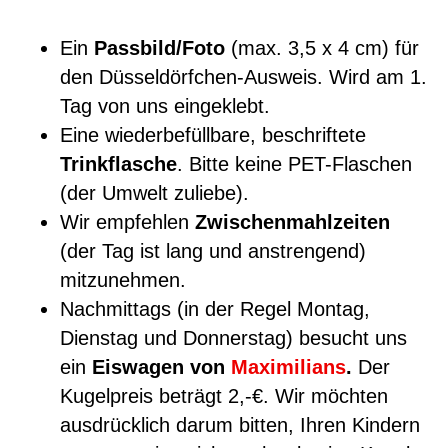
o
r
Ein
Passbild/Foto
(max. 3,5 x 4 cm) für
k
a
den Düsseldörfchen-Ausweis. Wird am 1.
m
Tag von uns eingeklebt.
Eine wiederbefüllbare, beschriftete
Trinkflasche
. Bitte keine PET-Flaschen
(der Umwelt zuliebe).
Wir empfehlen
Zwischenmahlzeiten
(der Tag ist lang und anstrengend)
mitzunehmen.
Nachmittags (in der Regel Montag,
Dienstag und Donnerstag) besucht uns
ein
Eiswagen von
Maximilians
.
Der
Kugelpreis beträgt 2,-€. Wir möchten
ausdrücklich darum bitten, Ihren Kindern