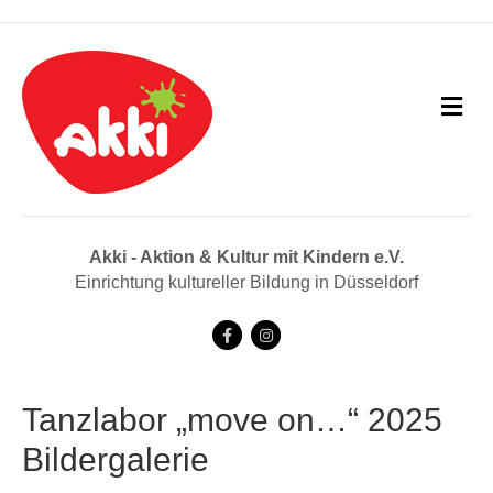
N
a
v
i
g
a
t
i
Akki - Aktion & Kultur mit Kindern e.V.
o
Einrichtung kultureller Bildung in Düsseldorf
n
F
I
a
n
c
s
Tanzlabor „move on…“ 2025
e
t
Bildergalerie
b
a
o
g