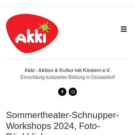
N
a
v
i
g
a
t
i
Akki - Aktion & Kultur mit Kindern e.V.
o
Einrichtung kultureller Bildung in Düsseldorf
n
F
I
a
n
c
s
Sommertheater-Schnupper-
e
t
Workshops 2024, Foto-
b
a
o
g