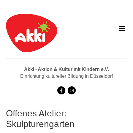
N
a
v
i
g
a
t
i
Akki - Aktion & Kultur mit Kindern e.V.
o
Einrichtung kultureller Bildung in Düsseldorf
n
F
I
a
n
c
s
Offenes Atelier:
e
t
Skulpturengarten
b
a
o
g