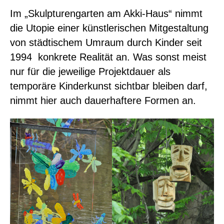
Im „Skulpturengarten am Akki-Haus“ nimmt
o
r
k
a
die Utopie einer künstlerischen Mitgestaltung
m
von städtischem Umraum durch Kinder seit
1994 konkrete Realität an. Was sonst meist
nur für die jeweilige Projektdauer als
temporäre Kinderkunst sichtbar bleiben darf,
nimmt hier auch dauerhaftere Formen an.