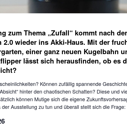
lung zum Thema „Zufall“ kommt nach de
on 2.0 wieder ins Akki-Haus. Mit der fru
rrgarten, einer ganz neuen Kugelbahn 
ipper lässt sich herausfinden, ob es de
nicht?
cheinlichkeiten? Können zufällig spannende Geschichten
bsicht“ hinter den chaotischen Schatten? Diese und viel
tzlich können Mutige sich die eigene Zukunftsvorhersag
r Ausstellung zu tun und überall stellt sich die Frage: „
26