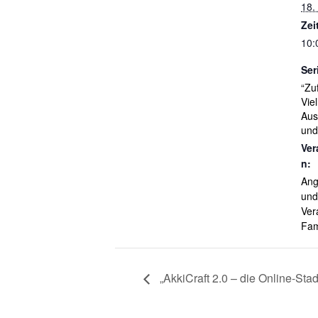
18.
Zei
10:
Ser
“Zuf
Vie
Aus
und
Ver
n:
Ang
und
Ver
Fam
„AkkiCraft 2.0 – die Online-Stad