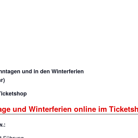
nntagen und in den Winterferien
r)
 Ticketshop
age und Winterferien online im Tickets
w.:
t Führung