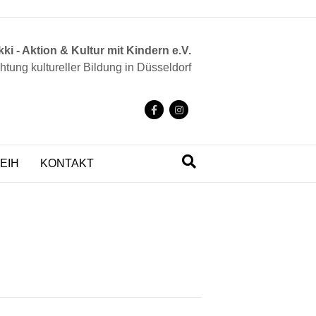
ki - Aktion & Kultur mit Kindern e.V.
chtung kultureller Bildung in Düsseldorf
F
I
a
n
c
s
EIH
KONTAKT
e
t
b
a
o
g
o
r
k
a
m