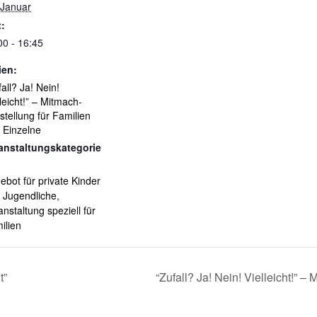
 Januar
t:
00 - 16:45
ien:
all? Ja! Nein!
lleicht!” – Mitmach-
stellung für Familien
 Einzelne
anstaltungskategorie
ebot für private Kinder
 Jugendliche
,
anstaltung speziell für
ilien
t”
“Zufall? Ja! Nein! Vielleicht!” 