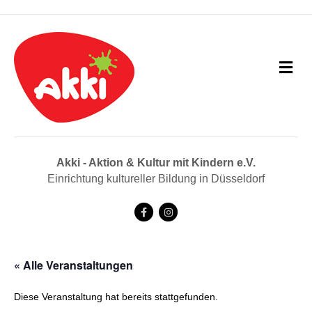
N
a
v
i
g
a
t
i
Akki - Aktion & Kultur mit Kindern e.V.
o
Einrichtung kultureller Bildung in Düsseldorf
n
F
I
a
n
c
s
« Alle Veranstaltungen
e
t
b
a
Diese Veranstaltung hat bereits stattgefunden.
o
g