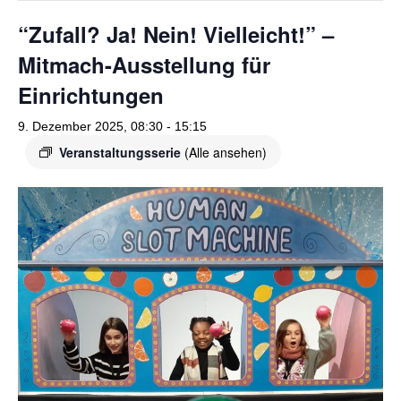
o
r
“Zufall? Ja! Nein! Vielleicht!” –
k
a
Mitmach-Ausstellung für
m
Einrichtungen
9. Dezember 2025, 08:30
-
15:15
Veranstaltungsserie
(Alle ansehen)