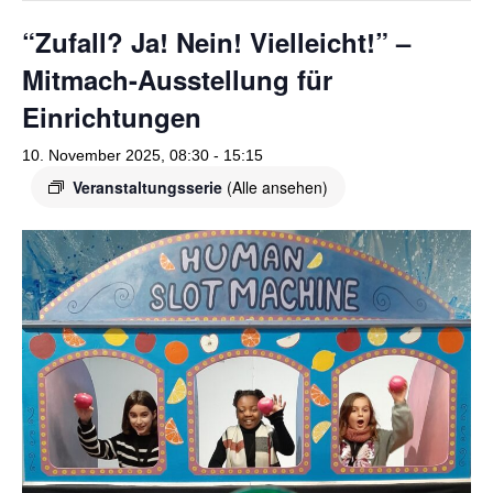
o
r
“Zufall? Ja! Nein! Vielleicht!” –
k
a
Mitmach-Ausstellung für
m
Einrichtungen
10. November 2025, 08:30
-
15:15
Veranstaltungsserie
(Alle ansehen)