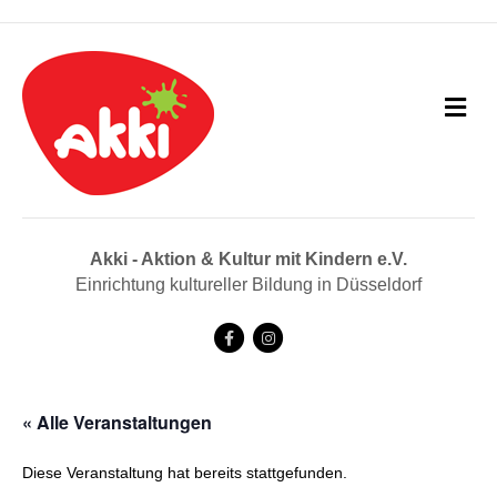
N
a
v
i
g
a
t
i
Akki - Aktion & Kultur mit Kindern e.V.
o
Einrichtung kultureller Bildung in Düsseldorf
n
F
I
a
n
c
s
« Alle Veranstaltungen
e
t
b
a
Diese Veranstaltung hat bereits stattgefunden.
o
g