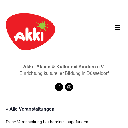
N
a
v
i
g
a
t
i
Akki - Aktion & Kultur mit Kindern e.V.
o
Einrichtung kultureller Bildung in Düsseldorf
n
F
I
a
n
c
s
« Alle Veranstaltungen
e
t
b
a
Diese Veranstaltung hat bereits stattgefunden.
o
g