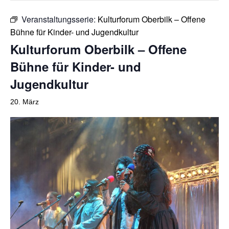
o
r
Veranstaltungsserie:
Kulturforum Oberbilk – Offene
k
a
Bühne für Kinder- und Jugendkultur
m
Kulturforum Oberbilk – Offene
Bühne für Kinder- und
Jugendkultur
20. März