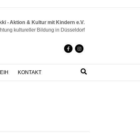
ki - Aktion & Kultur mit Kindern e.V.
chtung kultureller Bildung in Düsseldorf
F
I
a
n
c
s
EIH
KONTAKT
e
t
b
a
o
g
o
r
k
a
m