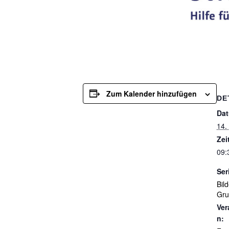
Zum Kalender hinzufügen
DE
Da
14.
Zei
09:
Ser
Bil
Gru
Ver
n: