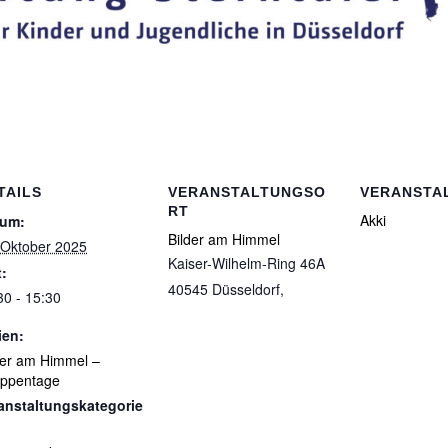
TAILS
VERANSTALTUNGSO
VERANSTA
RT
Akki
tum:
Bilder am Himmel
 Oktober 2025
Kaiser-Wilhelm-Ring 46A
t:
40545 Düsseldorf
,
30 - 15:30
ien:
der am Himmel –
ppentage
anstaltungskategorie