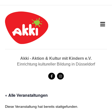
N
a
v
i
g
a
t
i
Akki - Aktion & Kultur mit Kindern e.V.
o
Einrichtung kultureller Bildung in Düsseldorf
n
F
I
a
n
c
s
« Alle Veranstaltungen
e
t
b
a
Diese Veranstaltung hat bereits stattgefunden.
o
g