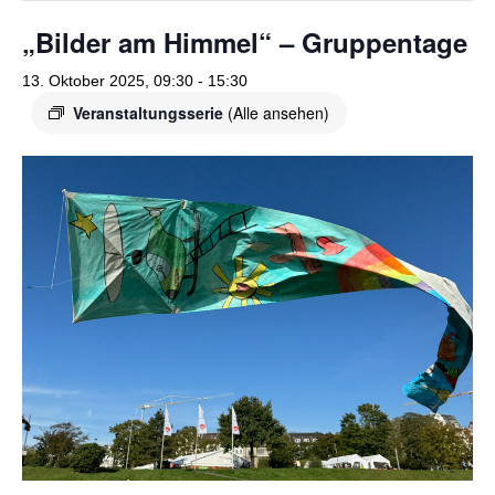
o
r
„Bilder am Himmel“ – Gruppentage
k
a
13. Oktober 2025, 09:30
-
15:30
m
Veranstaltungsserie
(Alle ansehen)