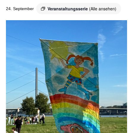
o
r
Veranstaltungsserie
(Alle ansehen)
24. September
k
a
m