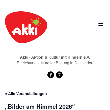
N
a
v
i
g
a
t
i
Akki - Aktion & Kultur mit Kindern e.V.
o
Einrichtung kultureller Bildung in Düsseldorf
n
F
I
a
n
c
s
« Alle Veranstaltungen
e
t
b
a
„Bilder am Himmel 2026“
o
g