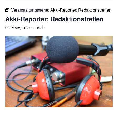
o
r
Veranstaltungsserie:
Akki-Reporter: Redaktionstreffen
k
a
Akki-Reporter: Redaktionstreffen
m
09. März, 16:30
-
18:30