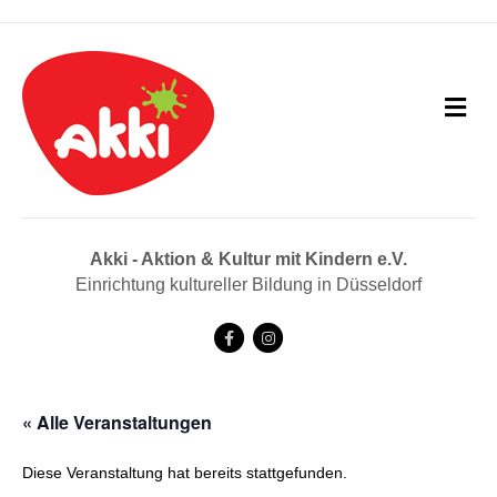
N
a
v
i
g
a
t
i
Akki - Aktion & Kultur mit Kindern e.V.
o
Einrichtung kultureller Bildung in Düsseldorf
n
F
I
a
n
c
s
« Alle Veranstaltungen
e
t
b
a
Diese Veranstaltung hat bereits stattgefunden.
o
g