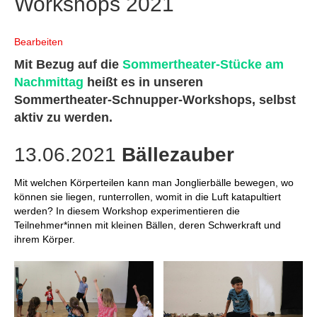
Workshops 2021
o
r
k
a
Bearbeiten
m
Mit Bezug auf die
Sommertheater-Stücke am
Nachmittag
heißt es in unseren
Sommertheater-Schnupper-Workshops, selbst
aktiv zu werden.
13.06.2021
Bällezauber
Mit welchen Körperteilen kann man Jonglierbälle bewegen, wo
können sie liegen, runterrollen, womit in die Luft katapultiert
werden? In diesem Workshop experimentieren die
Teilnehmer*innen mit kleinen Bällen, deren Schwerkraft und
ihrem Körper.