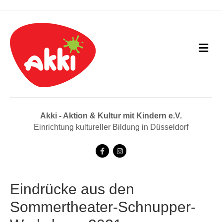
N
a
v
i
g
a
t
i
Akki - Aktion & Kultur mit Kindern e.V.
o
Einrichtung kultureller Bildung in Düsseldorf
n
F
I
a
n
c
s
Eindrücke aus den
e
t
Sommertheater-Schnupper-
b
a
o
g