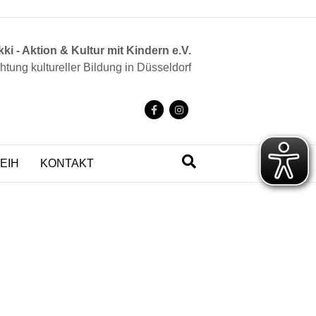
ki - Aktion & Kultur mit Kindern e.V.
chtung kultureller Bildung in Düsseldorf
F
I
a
n
c
s
EIH
KONTAKT
e
t
b
a
o
g
o
r
k
a
m