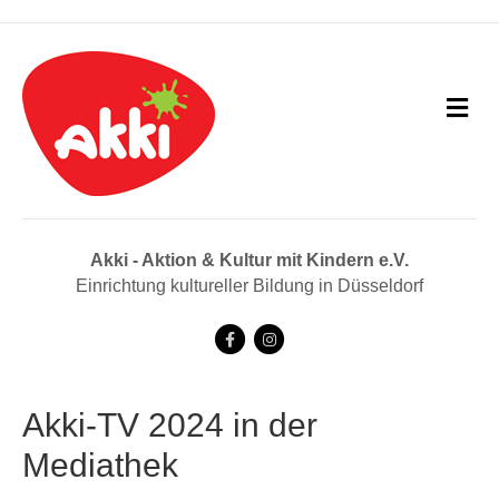
N
a
v
i
g
a
t
i
Akki - Aktion & Kultur mit Kindern e.V.
o
Einrichtung kultureller Bildung in Düsseldorf
n
F
I
a
n
c
s
Akki-TV 2024 in der
e
t
Mediathek
b
a
o
g