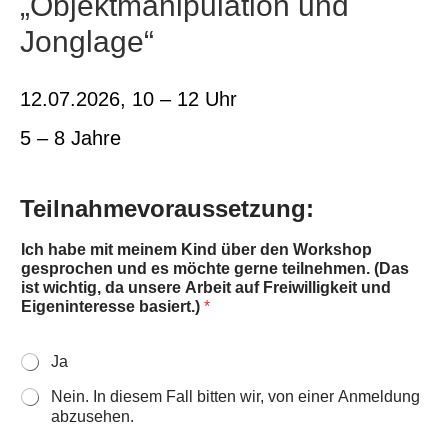
„Objektmanipulation und
o
r
Jonglage“
k
a
m
12.07.2026, 10 – 12 Uhr
5 – 8 Jahre
Teilnahmevoraussetzung:
Ich habe mit meinem Kind über den Workshop
gesprochen und es möchte gerne teilnehmen. (Das
ist wichtig, da unsere Arbeit auf Freiwilligkeit und
Eigeninteresse basiert.)
*
Ja
Nein. In diesem Fall bitten wir, von einer Anmeldung
abzusehen.