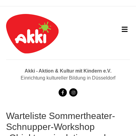
N
a
v
i
g
a
t
i
Akki - Aktion & Kultur mit Kindern e.V.
o
Einrichtung kultureller Bildung in Düsseldorf
n
F
I
a
n
c
s
Warteliste Sommertheater-
e
t
Schnupper-Workshop
b
a
o
g