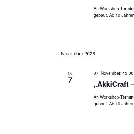
l
w
l
An Workshop-Terminen
e
o
gebaut. Ab 10 Jahren.
n
r
t
.
t
e
u
i
n
n
g
November 2026
g
e
b
e
e
07. November, 13:00
n
SA.
n
7
.
„AkkiCraft –
S
S
u
An Workshop-Terminen
c
u
gebaut. Ab 10 Jahren.
h
e
c
n
h
a
c