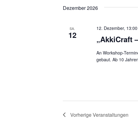
e
h
Dezember 2026
V
u
e
r
n
12. Dezember, 13:00
a
SA.
12
n
„AkkiCraft –
d
s
t
A
An Workshop-Terminen
a
gebaut. Ab 10 Jahren.
l
n
t
s
u
n
i
g
e
c
n
S
h
c
Vorherige
Veranstaltungen
h
t
l
ü
e
s