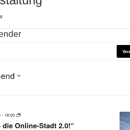
staltung
ng
lender
Ver
hend
„
0
-
18:00
A
 die Online-Stadt 2.0!“
k