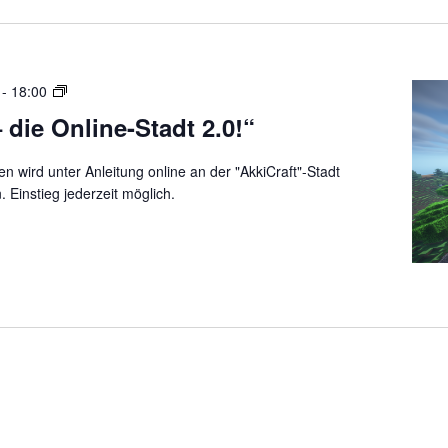
a
:
d
D
t
i
2
e
„
-
18:00
.
O
A
0
 die Online-Stadt 2.0!“
n
k
“
l
k
i
 wird unter Anleitung online an der "AkkiCraft"-Stadt
i
n
 Einstieg jederzeit möglich.
C
e
r
-
a
S
f
t
t
a
:
d
D
t
i
2
e
.
O
0
n
“
l