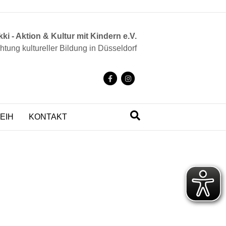
ki - Aktion & Kultur mit Kindern e.V.
chtung kultureller Bildung in Düsseldorf
F
I
a
n
c
s
EIH
KONTAKT
e
t
b
a
o
g
o
r
k
a
m