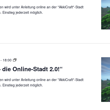
k
 wird unter Anleitung online an der "AkkiCraft"-Stadt
i
 Einstieg jederzeit möglich.
C
r
a
f
t
:
D
i
e
„
-
18:00
O
A
 die Online-Stadt 2.0!“
n
k
l
k
i
 wird unter Anleitung online an der "AkkiCraft"-Stadt
i
n
 Einstieg jederzeit möglich.
C
e
r
-
a
S
f
t
t